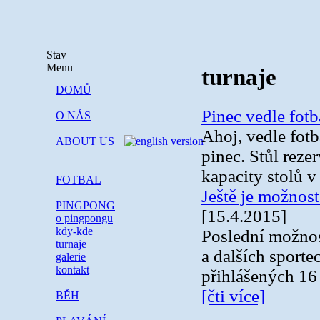
Stav
Menu
turnaje
DOMŮ
Pinec vedle fotb
O NÁS
Ahoj, vedle fotb
ABOUT US
pinec. Stůl reze
kapacity stolů v
FOTBAL
Ještě je možnost
PINGPONG
[15.4.2015]
o pingpongu
kdy-kde
Poslední možnost
turnaje
a dalších sporte
galerie
kontakt
přihlášených 16 
[čti více]
BĚH