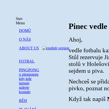
Stav
Menu
Pinec vedle
DOMŮ
Ahoj,
O NÁS
ABOUT US
vedle fotbalu ka
Stůl rezervuje J
FOTBAL
stolů v Holešovi
sejdem u piva.
PINGPONG
o pingpongu
kdy-kde
Nechceš se přida
turnaje
pivko, poznat no
galerie
kontakt
Když tak napiš
BĚH