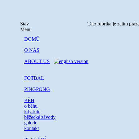
Stav
Tato rubrika je zatím práz
Menu
DOMŮ
O NÁS
ABOUT US
FOTBAL
PINGPONG
BĚH
o běhu
kdy-kde
běžecké závody
galerie
kontakt