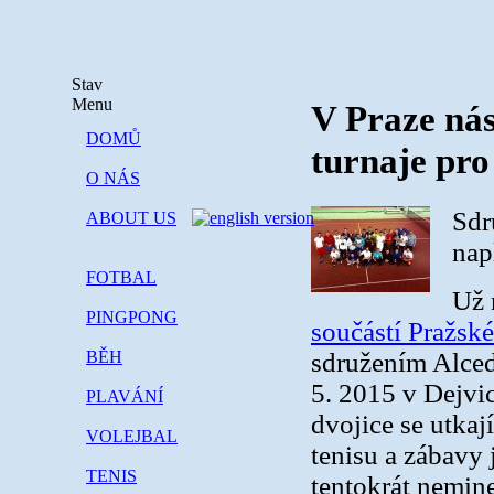
Stav
Menu
V Praze nás
DOMŮ
turnaje pro
O NÁS
Sdr
ABOUT US
nap
FOTBAL
Už 
PINGPONG
součástí Pražsk
sdružením Alced
BĚH
5. 2015 v Dejvic
PLAVÁNÍ
dvojice se utkaj
VOLEJBAL
tenisu a zábavy 
TENIS
tentokrát nemine