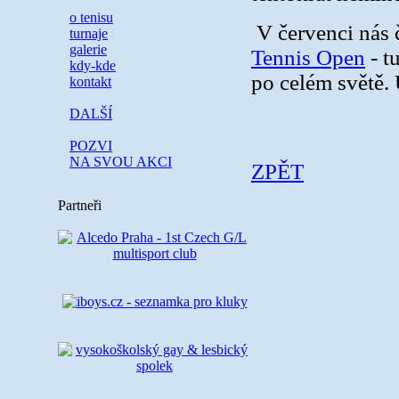
o tenisu
V červenci nás 
turnaje
galerie
Tennis Open
- t
kdy-kde
po celém světě. 
kontakt
DALŠÍ
POZVI
NA SVOU AKCI
ZPĚT
Partneři