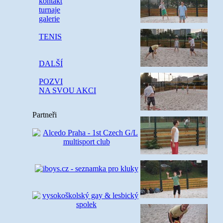
kontakt
turnaje
galerie
TENIS
DALŠÍ
POZVI
NA SVOU AKCI
Partneři