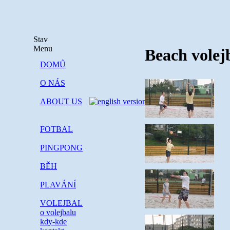
Stav
Menu
Beach volej
DOMŮ
O NÁS
ABOUT US
FOTBAL
PINGPONG
BĚH
PLAVÁNÍ
VOLEJBAL
o volejbalu
kdy-kde