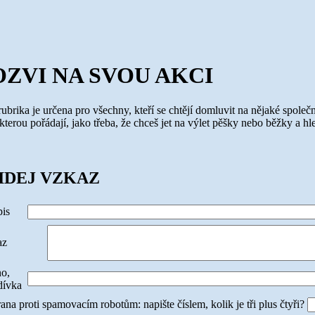
OZVI NA SVOU AKCI
rubrika je určena pro všechny, kteří se chtějí domluvit na nějaké společ
 kterou pořádají, jako třeba, že chceš jet na výlet pěšky nebo běžky a h
IDEJ VZKAZ
is
az
o,
dívka
ana proti spamovacím robotům: napište číslem, kolik je tři plus čtyři?