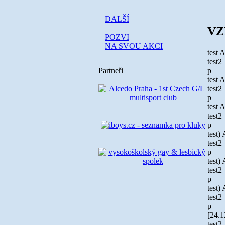
DALŠÍ
VZ
POZVI
NA SVOU AKCI
test
test2
p
Partneři
test
test2
p
test
test2
p
test
test2
p
test
test2
p
test
test2
p
[24.1
test2