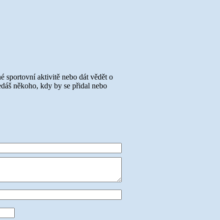
né sportovní aktivitě nebo dát vědět o
ledáš někoho, kdy by se přidal nebo