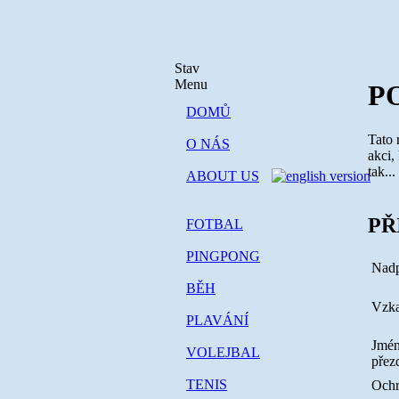
Stav
Menu
P
DOMŮ
Tato 
O NÁS
akci,
tak...
ABOUT US
PŘ
FOTBAL
PINGPONG
Nadp
BĚH
Vzk
PLAVÁNÍ
Jmén
VOLEJBAL
přez
TENIS
Ochr