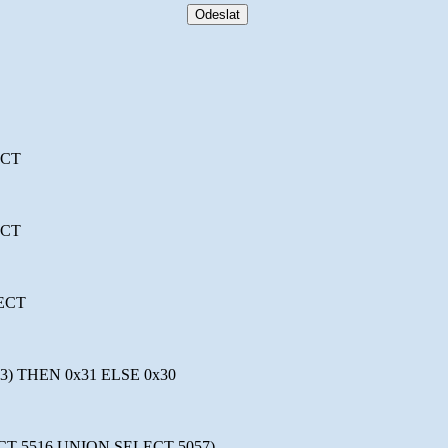
ECT
ECT
LECT
) THEN 0x31 ELSE 0x30
CT 5516 UNION SELECT 5057)