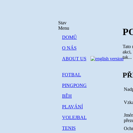
Stav
Menu
P
DOMŮ
Tato 
O NÁS
akci,
tak...
ABOUT US
PŘ
FOTBAL
PINGPONG
Nadp
BĚH
Vzk
PLAVÁNÍ
Jmén
VOLEJBAL
přez
TENIS
Ochr