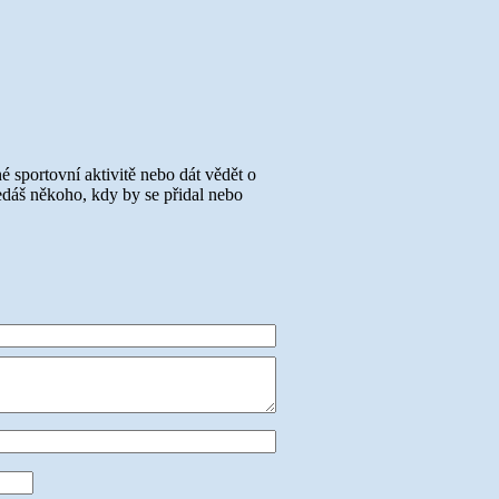
né sportovní aktivitě nebo dát vědět o
ledáš někoho, kdy by se přidal nebo