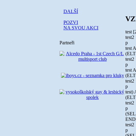
DALŠÍ
VZ
POZVI
NA SVOU AKCI
test
[
test2
p
Partneři
test
(ELT
test2
p
test
(ELT
test2
p
test
(ELT
test2
p
(SEL
END)
test2
p
(SEL