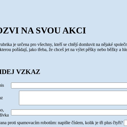
OZVI NA SVOU AKCI
rubrika je určena pro všechny, kteří se chtějí domluvit na nějaké společ
 kterou pořádají, jako třeba, že chceš jet na výlet pěšky nebo běžky a h
IDEJ VZKAZ
is
az
o,
dívka
ana proti spamovacím robotům: napište číslem, kolik je tři plus čtyři?