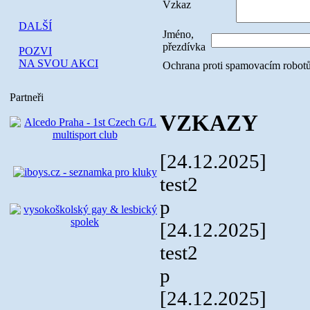
Vzkaz
DALŠÍ
Jméno,
přezdívka
POZVI
NA SVOU AKCI
Ochrana proti spamovacím robotům:
Partneři
VZKAZY
[24.12.2025]
test2
p
[24.12.2025]
test2
p
[24.12.2025]