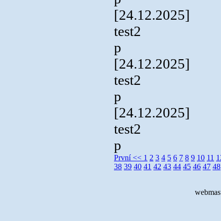
[24.12.2025]
test2
p
[24.12.2025]
test2
p
[24.12.2025]
test2
p
První
<<
1
2
3
4
5
6
7
8
9
10
11
1
38
39
40
41
42
43
44
45
46
47
48
webmast