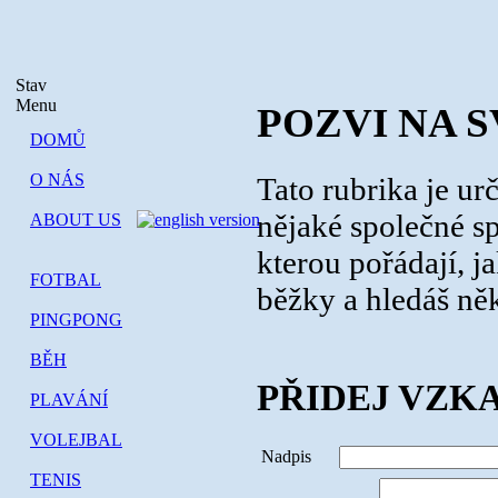
Stav
Menu
POZVI NA 
DOMŮ
O NÁS
Tato rubrika je ur
nějaké společné sp
ABOUT US
kterou pořádají, j
FOTBAL
běžky a hledáš něk
PINGPONG
BĚH
PŘIDEJ VZK
PLAVÁNÍ
VOLEJBAL
Nadpis
TENIS